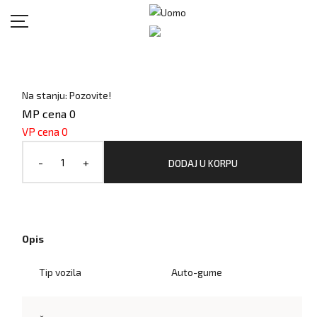
Na stanju: Pozovite!
MP cena 0
VP cena 0
-
+
DODAJ U KORPU
Opis
Tip vozila
Auto-gume