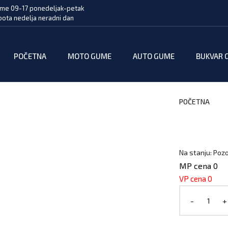
me 09-17 ponedeljak-petak
bota nedelja neradni dan
POČETNA
MOTO GUME
AUTO GUME
BUKVAR 
POČETNA
Na stanju: Pozo
MP cena 0
VP cena 0
-
+