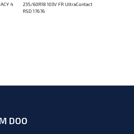
MACY 4
235/60R18 103V FR UltraContact
205/50R17 
RSD 17676
RSD 18452
UM DOO