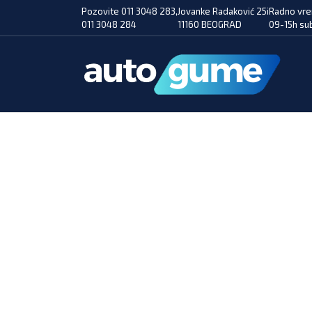
Pozovite 011 3048 283,
Jovanke Radaković 25i
Radno vre
011 3048 284
11160 BEOGRAD
09-15h su