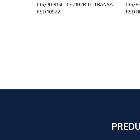
LENCE *ROF
195/70 R15C 104/102R TL TRANSA
195/6
RSD 10922
RSD 8
PREDU