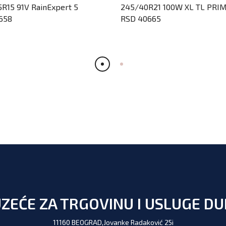
5R15 91V RainExpert 5
245/40R21 100W XL TL PRI
658
RSD 40665
ZEĆE ZA TRGOVINU I USLUGE D
11160 BEOGRAD,Jovanke Radaković 25i