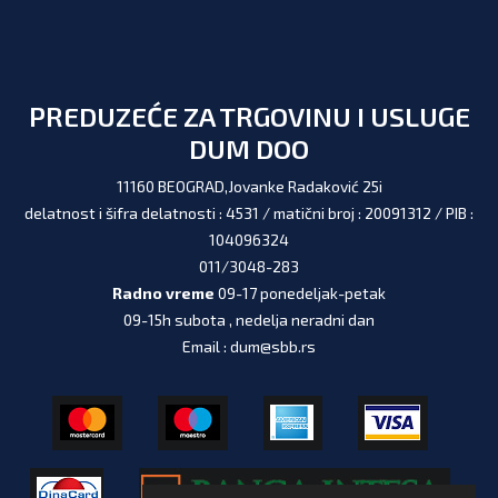
PREDUZEĆE ZA TRGOVINU I USLUGE
DUM DOO
11160 BEOGRAD,Jovanke Radaković 25i
delatnost i šifra delatnosti : 4531 / matični broj : 20091312 / PIB :
104096324
011/3048-283
Radno vreme
09-17 ponedeljak-petak
09-15h subota , nedelja neradni dan
Email : dum@sbb.rs