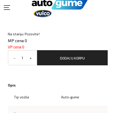
POČETNA
MOTO GUME
Na stanju: Pozovite!
MP cena 0
AUTO GUME
VP cena 0
BUKVAR GUMA
-
+
DODAJ U KORPU
KATALOZI
KONTAKT
Opis
Tip vozila
Auto-gume