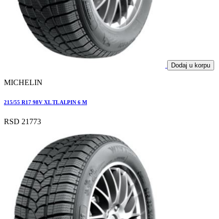
Dodaj u korpu
MICHELIN
215/55 R17 98V XL TL ALPIN 6 M
RSD 21773