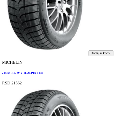
Dodaj u korpu
MICHELIN
215/55 R17 94V TL ALPIN 6 MI
RSD 21562