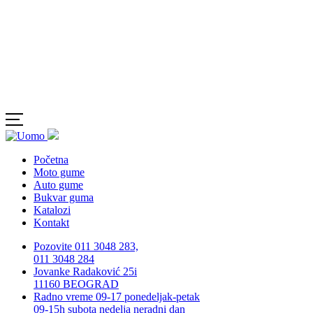
Početna
Moto gume
Auto gume
Bukvar guma
Katalozi
Kontakt
Pozovite 011 3048 283,
011 3048 284
Jovanke Radaković 25i
11160 BEOGRAD
Radno vreme 09-17 ponedeljak-petak
09-15h subota nedelja neradni dan