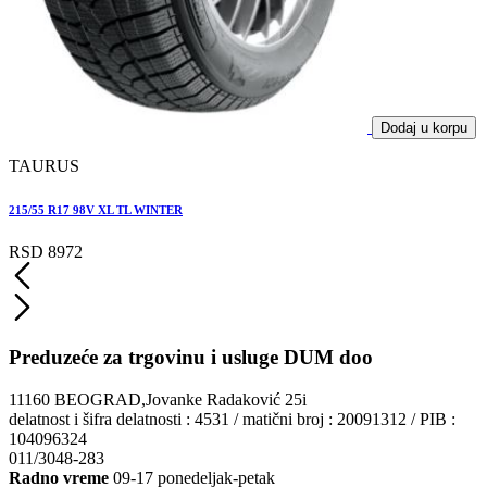
Dodaj u korpu
TAURUS
215/55 R17 98V XL TL WINTER
RSD 8972
Preduzeće za trgovinu i usluge DUM doo
11160 BEOGRAD,Jovanke Radaković 25i
delatnost i šifra delatnosti : 4531 / matični broj : 20091312 / PIB :
104096324
011/3048-283
Radno vreme
09-17 ponedeljak-petak