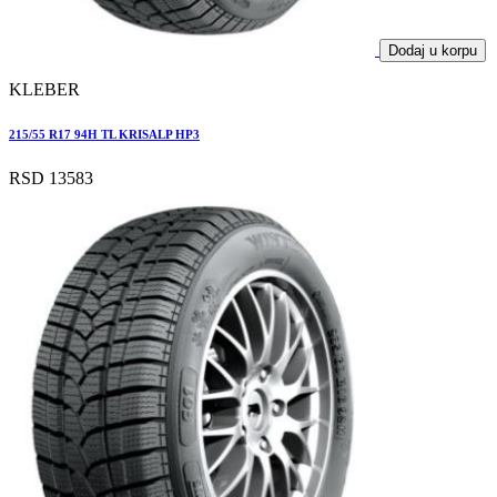
Dodaj u korpu
KLEBER
215/55 R17 94H TL KRISALP HP3
RSD 13583