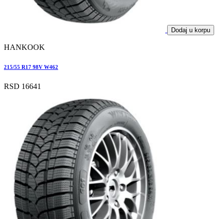
Dodaj u korpu
HANKOOK
215/55 R17 98V W462
RSD 16641