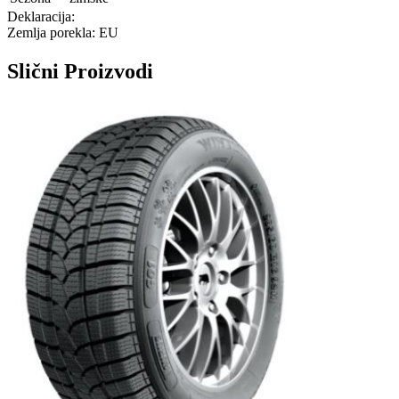
Deklaracija:
Zemlja porekla: EU
Slični
Proizvodi