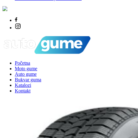
Početna
Moto gume
Auto gume
Bukvar guma
Katalozi
Kontakt