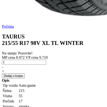
Početna
TAURUS
215/55 R17 98V XL TL WINTER
Na stanju: Pozovite!
MP cena 8.972
VP cena 9.710
-
+
Dodaj u korpu
Opis
Tip vozila
Auto-gume
Širina
215
Visina
55
Prečnik
17
Sezona
zimske