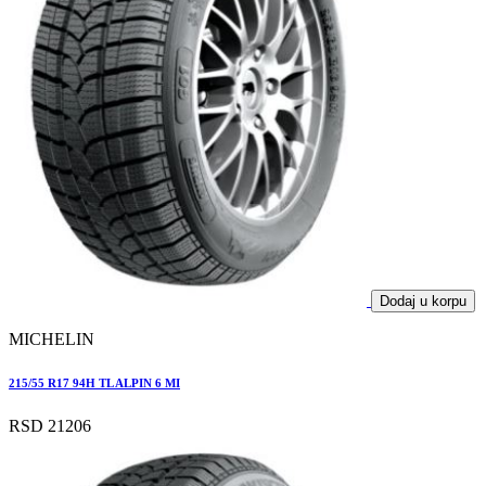
Dodaj u korpu
MICHELIN
215/55 R17 94H TL ALPIN 6 MI
RSD 21206