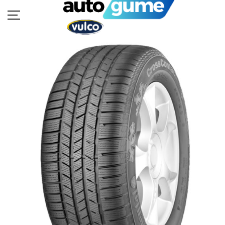
POČETNA
MOTO GUME
AUTO GUME
BUKVAR GUMA
KATALOZI
KONTAKT