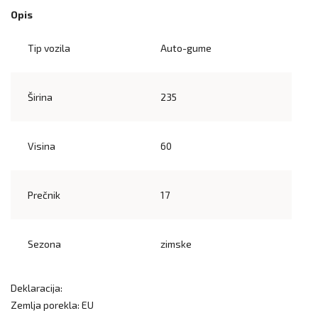
Opis
Tip vozila
Auto-gume
Širina
235
Visina
60
Prečnik
17
Sezona
zimske
Deklaracija:
Zemlja porekla: EU