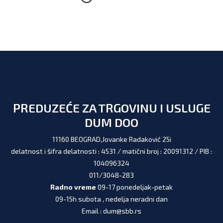
PREDUZEĆE ZA TRGOVINU I USLUGE
DUM DOO
11160 BEOGRAD,Jovanke Radaković 25i
delatnost i šifra delatnosti : 4531 / matični broj : 20091312 / PIB :
104096324
011/3048-283
Radno vreme
09-17 ponedeljak-petak
09-15h subota , nedelja neradni dan
Email : dum@sbb.rs