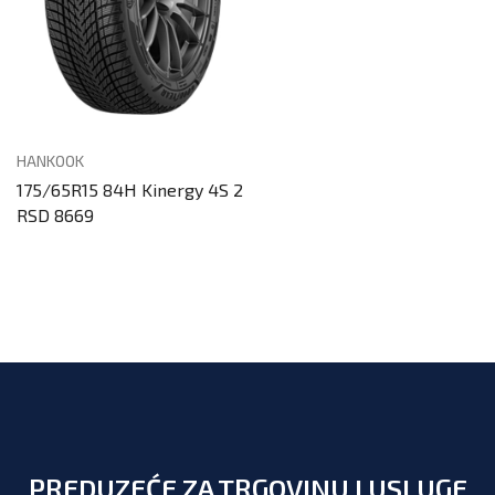
HANKOOK
175/65R15 84H Kinergy 4S 2
RSD 8669
PREDUZEĆE ZA TRGOVINU I USLUGE