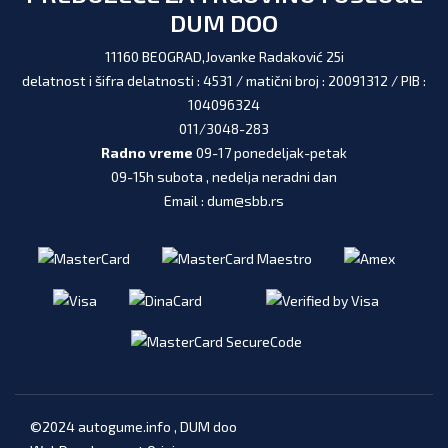
DUM DOO
11160 BEOGRAD,Jovanke Radaković 25i
delatnost i šifra delatnosti : 4531 / matični broj : 20091312 / PIB :
104096324
011/3048-283
Radno vreme
09-17 ponedeljak-petak
09-15h subota , nedelja neradni dan
Email : dum@sbb.rs
©2024 autogume.info , DUM doo