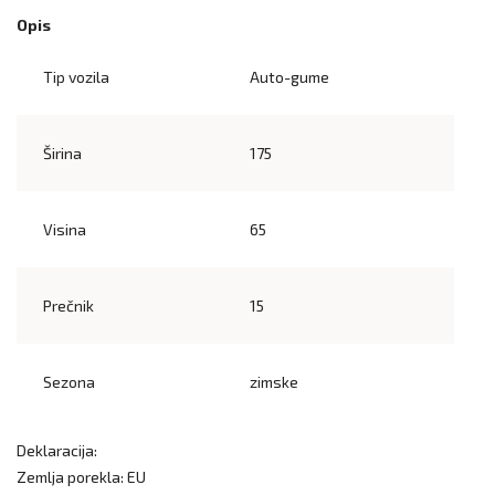
Opis
Tip vozila
Auto-gume
Širina
175
Visina
65
Prečnik
15
Sezona
zimske
Deklaracija:
Zemlja porekla: EU