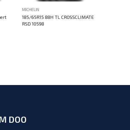
MICHELIN
VIKING
ert
185/65R15 88H TL CROSSCLIMATE
185/65R15 
RSD 10598
RSD 7718
UM DOO