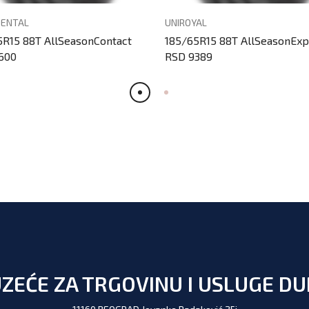
NENTAL
UNIROYAL
5R15 88T AllSeasonContact
185/65R15 88T AllSeasonExp
600
RSD 9389
ZEĆE ZA TRGOVINU I USLUGE D