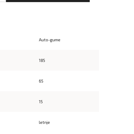
Auto-gume
185
65
15
letnje