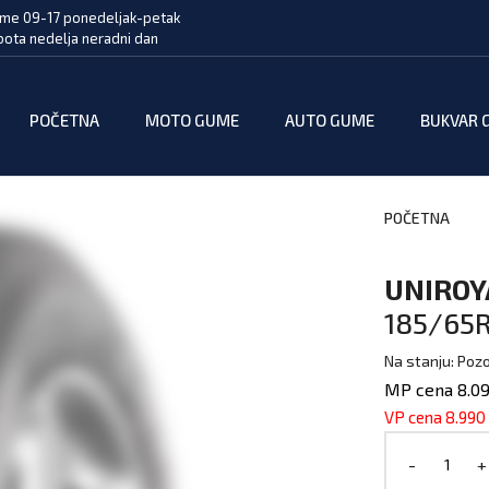
me 09-17 ponedeljak-petak
bota nedelja neradni dan
POČETNA
MOTO GUME
AUTO GUME
BUKVAR 
POČETNA
UNIROY
185/65R
Na stanju: Pozo
MP cena 8.09
VP cena 8.990
-
+