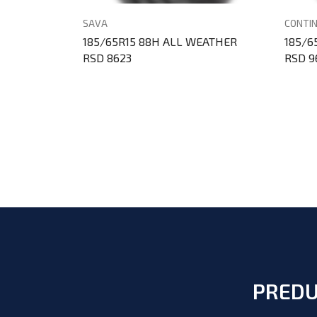
SAVA
CONTI
 4S 2
185/65R15 88H ALL WEATHER
185/6
RSD 8623
RSD 9
PREDU