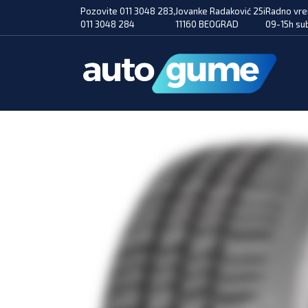
Pozovite 011 3048 283,
Jovanke Radaković 25i
Radno vre
011 3048 284
11160 BEOGRAD
09-15h su