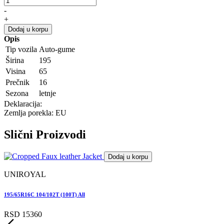
-
+
Dodaj u korpu
Opis
Tip vozila
Auto-gume
Širina
195
Visina
65
Prečnik
16
Sezona
letnje
Deklaracija:
Zemlja porekla: EU
Slični
Proizvodi
Dodaj u korpu
UNIROYAL
195/65R16C 104/102T (100T) All
1
RSD 15360