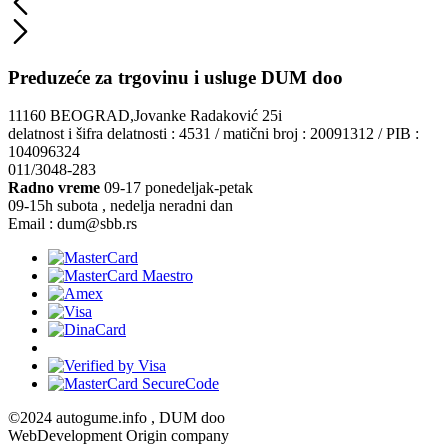
Preduzeće za trgovinu i usluge DUM doo
11160 BEOGRAD,Jovanke Radaković 25i
delatnost i šifra delatnosti : 4531 / matični broj : 20091312 / PIB :
104096324
011/3048-283
Radno vreme
09-17 ponedeljak-petak
09-15h subota , nedelja neradni dan
Email : dum@sbb.rs
©2024 autogume.info , DUM doo
WebDevelopment Origin company