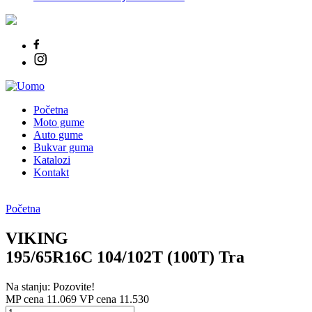
Početna
Moto gume
Auto gume
Bukvar guma
Katalozi
Kontakt
Početna
VIKING
195/65R16C 104/102T (100T) Tra
Na stanju: Pozovite!
MP cena 11.069
VP cena 11.530