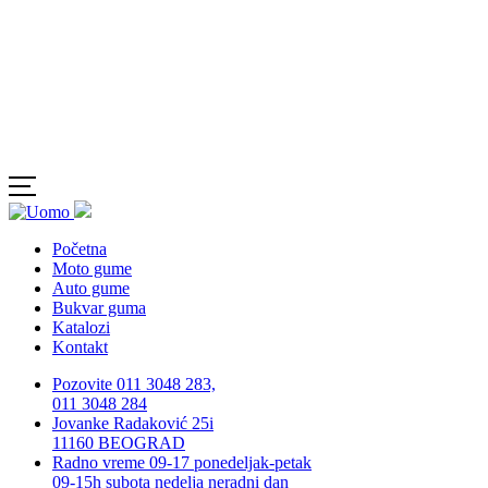
Početna
Moto gume
Auto gume
Bukvar guma
Katalozi
Kontakt
Pozovite 011 3048 283,
011 3048 284
Jovanke Radaković 25i
11160 BEOGRAD
Radno vreme 09-17 ponedeljak-petak
09-15h subota nedelja neradni dan