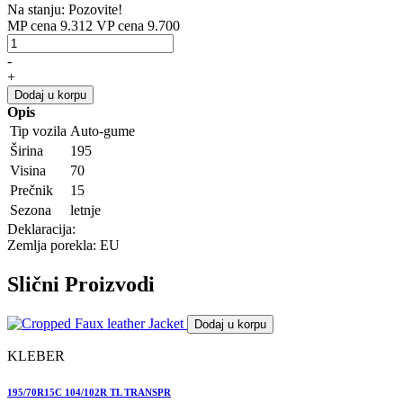
Na stanju: Pozovite!
MP cena 9.312
VP cena 9.700
-
+
Dodaj u korpu
Opis
Tip vozila
Auto-gume
Širina
195
Visina
70
Prečnik
15
Sezona
letnje
Deklaracija:
Zemlja porekla: EU
Slični
Proizvodi
Dodaj u korpu
KLEBER
195/70R15C 104/102R TL TRANSPR