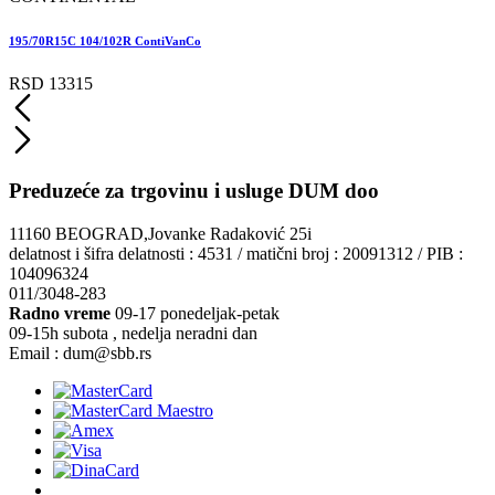
195/70R15C 104/102R ContiVanCo
RSD 13315
Preduzeće za trgovinu i usluge DUM doo
11160 BEOGRAD,Jovanke Radaković 25i
delatnost i šifra delatnosti : 4531 / matični broj : 20091312 / PIB :
104096324
011/3048-283
Radno vreme
09-17 ponedeljak-petak
09-15h subota , nedelja neradni dan
Email : dum@sbb.rs