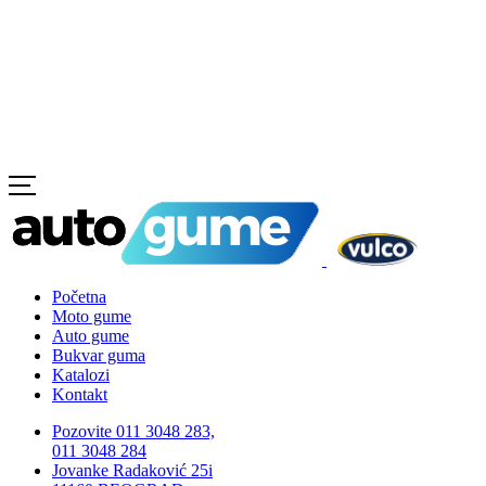
Početna
Moto gume
Auto gume
Bukvar guma
Katalozi
Kontakt
Pozovite 011 3048 283,
011 3048 284
Jovanke Radaković 25i