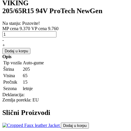
VIKING
205/65R15 94V ProTech NewGen
Na stanju: Pozovite!
MP cena 9.370
VP cena 9.760
-
+
Dodaj u korpu
Opis
Tip vozila
Auto-gume
Širina
205
Visina
65
Prečnik
15
Sezona
letnje
Deklaracija:
Zemlja porekla: EU
Slični
Proizvodi
Dodaj u korpu