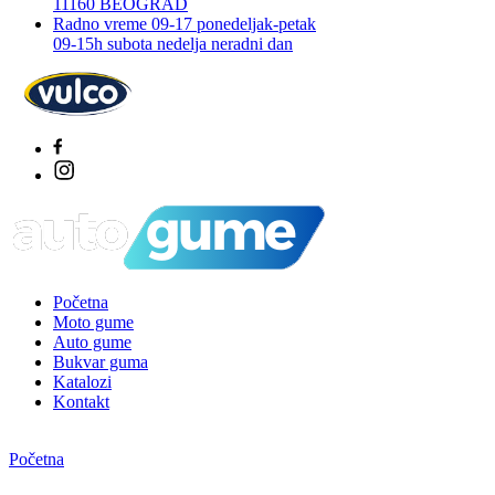
11160 BEOGRAD
Radno vreme 09-17 ponedeljak-petak
09-15h subota nedelja neradni dan
Početna
Moto gume
Auto gume
Bukvar guma
Katalozi
Kontakt
Početna