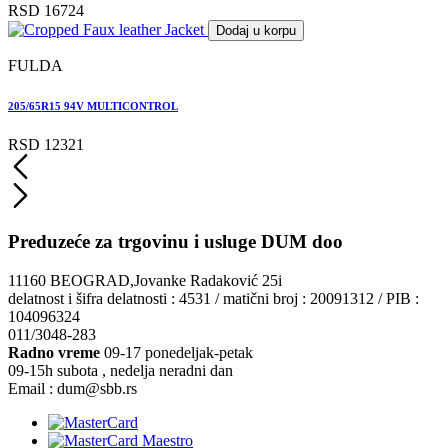
RSD 16724
Dodaj u korpu
FULDA
205/65R15 94V MULTICONTROL
RSD 12321
Preduzeće za trgovinu i usluge DUM doo
11160 BEOGRAD,Jovanke Radaković 25i
delatnost i šifra delatnosti : 4531 / matični broj : 20091312 / PIB :
104096324
011/3048-283
Radno vreme
09-17 ponedeljak-petak
09-15h subota , nedelja neradni dan
Email : dum@sbb.rs