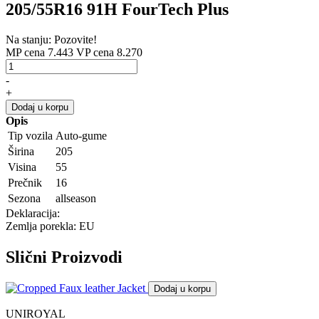
205/55R16 91H FourTech Plus
Na stanju: Pozovite!
MP cena 7.443
VP cena 8.270
-
+
Dodaj u korpu
Opis
Tip vozila
Auto-gume
Širina
205
Visina
55
Prečnik
16
Sezona
allseason
Deklaracija:
Zemlja porekla: EU
Slični
Proizvodi
Dodaj u korpu
UNIROYAL