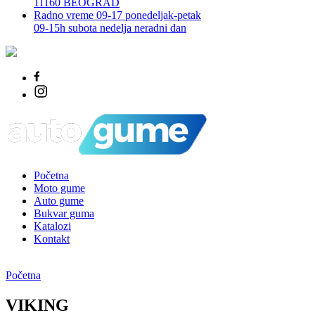
11160 BEOGRAD
Radno vreme 09-17 ponedeljak-petak
09-15h subota nedelja neradni dan
Početna
Moto gume
Auto gume
Bukvar guma
Katalozi
Kontakt
Početna
VIKING