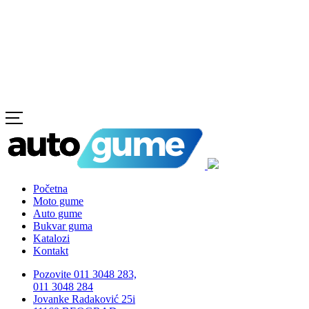
Početna
Moto gume
Auto gume
Bukvar guma
Katalozi
Kontakt
Pozovite 011 3048 283,
011 3048 284
Jovanke Radaković 25i