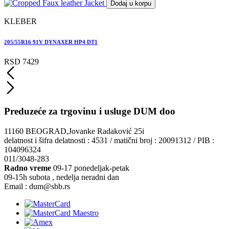
Dodaj u korpu
KLEBER
205/55R16 91V DYNAXER HP4 DT1
RSD 7429
Preduzeće za trgovinu i usluge DUM doo
11160 BEOGRAD,Jovanke Radaković 25i
delatnost i šifra delatnosti : 4531 / matični broj : 20091312 / PIB :
104096324
011/3048-283
Radno vreme
09-17 ponedeljak-petak
09-15h subota , nedelja neradni dan
Email : dum@sbb.rs