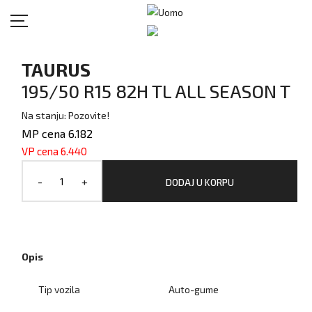
TAURUS
195/50 R15 82H TL ALL SEASON T
Na stanju: Pozovite!
MP cena 6.182
VP cena 6.440
-
+
DODAJ U KORPU
Opis
Tip vozila
Auto-gume