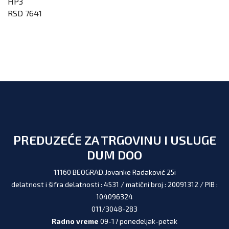
HP3
RSD 7641
PREDUZEĆE ZA TRGOVINU I USLUGE
DUM DOO
11160 BEOGRAD,Jovanke Radaković 25i
delatnost i šifra delatnosti : 4531 / matični broj : 20091312 / PIB :
104096324
011/3048-283
Radno vreme
09-17 ponedeljak-petak