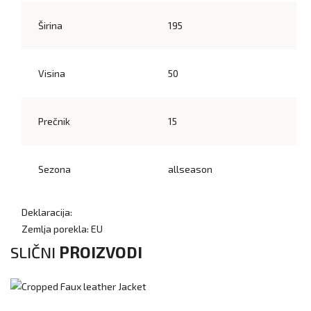
Širina
195
Visina
50
Prečnik
15
Sezona
allseason
Deklaracija:
Zemlja porekla: EU
SLIČNI
PROIZVODI