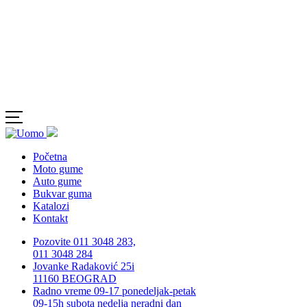
Početna
Moto gume
Auto gume
Bukvar guma
Katalozi
Kontakt
Pozovite 011 3048 283,
011 3048 284
Jovanke Radaković 25i
11160 BEOGRAD
Radno vreme 09-17 ponedeljak-petak
09-15h subota nedelja neradni dan