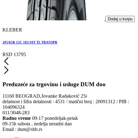
Dodaj u korpu
KLEBER
205/65R 15C 102/10T TL TRANSPR
2
RSD 13795
Preduzeće za trgovinu i usluge DUM doo
11160 BEOGRAD,Jovanke Radaković 25i
delatnost i šifra delatnosti : 4531 / matični broj : 20091312 / PIB :
104096324
011/3048-283
Radno vreme
09-17 ponedeljak-petak
09-15h subota , nedelja neradni dan
Email : dum@sbb.rs