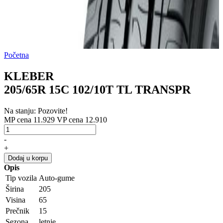
Početna
KLEBER
205/65R 15C 102/10T TL TRANSPR
Na stanju: Pozovite!
MP cena 11.929
VP cena 12.910
-
+
Dodaj u korpu
Opis
Tip vozila
Auto-gume
Širina
205
Visina
65
Prečnik
15
Sezona
letnje