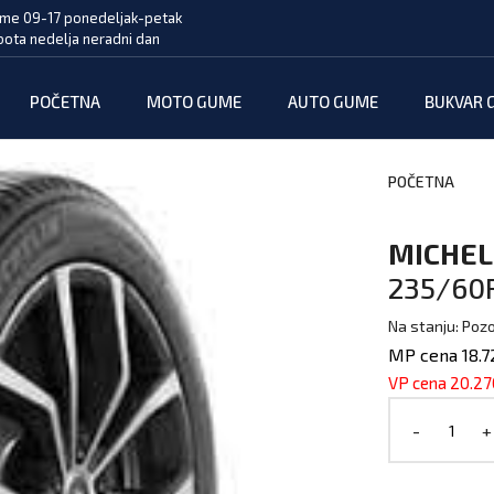
me 09-17 ponedeljak-petak
bota nedelja neradni dan
POČETNA
MOTO GUME
AUTO GUME
BUKVAR 
POČETNA
MICHEL
235/60R
Na stanju: Pozo
MP cena 18.7
VP cena 20.27
-
+