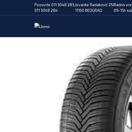
Pozovite 011 3048 283,
Jovanke Radaković 25i
Radno vre
011 3048 284
11160 BEOGRAD
09-15h su