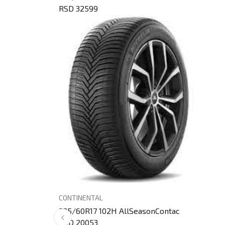
RSD 32599
CONTINENTAL
235/60R17 102H AllSeasonContac
RSD 20053