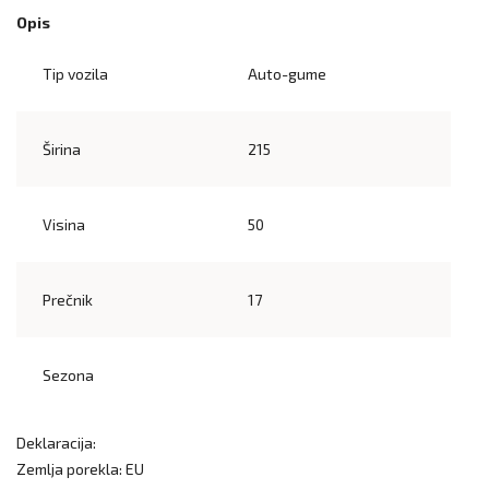
Opis
Tip vozila
Auto-gume
Širina
215
Visina
50
Prečnik
17
Sezona
Deklaracija:
Zemlja porekla: EU