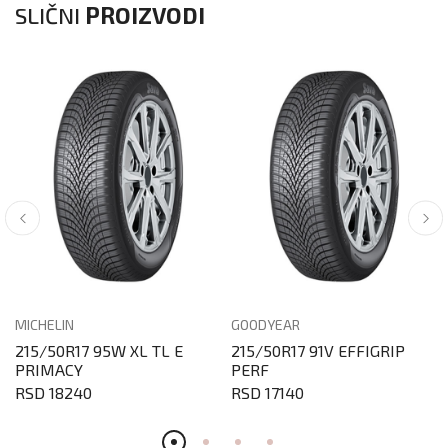
SLIČNI
PROIZVODI
MICHELIN
GOODYEAR
215/50R17 95W XL TL E
215/50R17 91V EFFIGRIP
PRIMACY
PERF
RSD 18240
RSD 17140