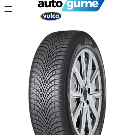
POČETNA
MOTO GUME
AUTO GUME
BUKVAR GUMA
KATALOZI
KONTAKT