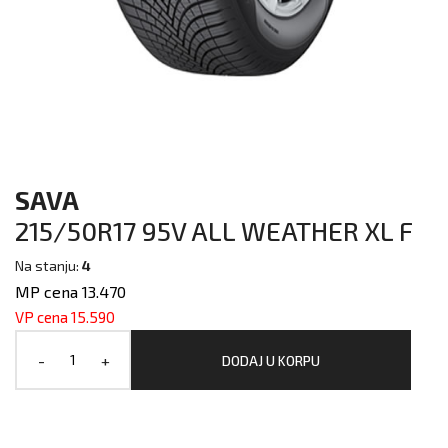
SAVA
215/50R17 95V ALL WEATHER XL F
Na stanju:
4
MP cena 13.470
VP cena 15.590
-
+
DODAJ U KORPU