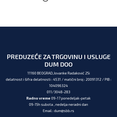
PREDUZEĆE ZA TRGOVINU I USLUGE
DUM DOO
11160 BEOGRAD,Jovanke Radaković 25i
delatnost i šifra delatnosti : 4531 / matični broj : 20091312 / PIB :
104096324
011/3048-283
Radno vreme
09-17 ponedeljak-petak
09-15h subota , nedelja neradni dan
Email : dum@sbb.rs