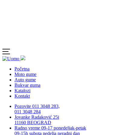
Početna
Moto gume
Auto gume
Bukvar guma
Katalozi
Kontakt
Pozovite 011 3048 283,
011 3048 284
Jovanke Radaković 25i
11160 BEOGRAD
Radno vreme 09-17 ponedeljak-petak
09-15h subota nedelja neradni dan