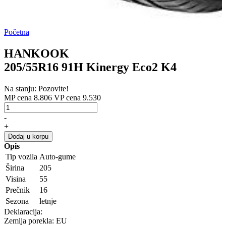
Početna
HANKOOK
205/55R16 91H Kinergy Eco2 K4
Na stanju: Pozovite!
MP cena 8.806
VP cena 9.530
-
+
Dodaj u korpu
Opis
Tip vozila
Auto-gume
Širina
205
Visina
55
Prečnik
16
Sezona
letnje
Deklaracija:
Zemlja porekla: EU