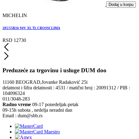
Dodaj u korpu
MICHELIN
205/55R16 94V XL TL CROSSCLIMA
2
RSD 12730
Preduzeće za trgovinu i usluge DUM doo
11160 BEOGRAD,Jovanke Radaković 25i
delatnost i šifra delatnosti : 4531 / matični broj : 20091312 / PIB :
104096324
011/3048-283
Radno vreme
09-17 ponedeljak-petak
09-15h subota , nedelja neradni dan
Email : dum@sbb.rs