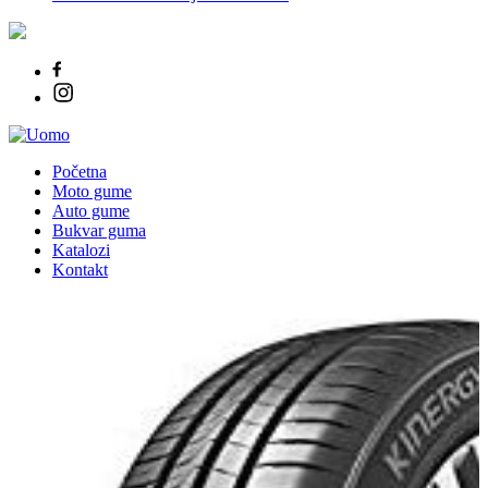
Početna
Moto gume
Auto gume
Bukvar guma
Katalozi
Kontakt