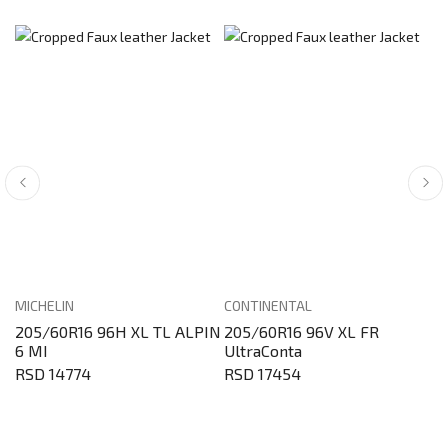
MICHELIN
CONTINENTAL
G
205/60R16 96H XL TL ALPIN
205/60R16 96V XL FR
2
6 MI
UltraConta
P
RSD 14774
RSD 17454
R