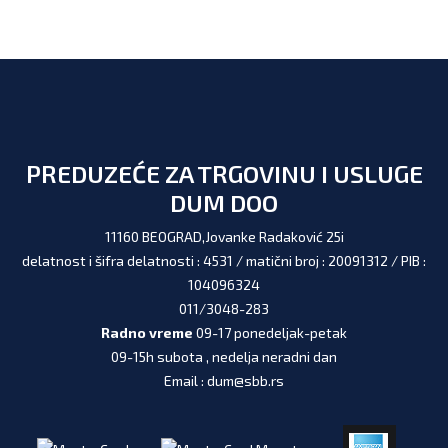
PREDUZEĆE ZA TRGOVINU I USLUGE
DUM DOO
11160 BEOGRAD,Jovanke Radaković 25i
delatnost i šifra delatnosti : 4531 / matični broj : 20091312 / PIB :
104096324
011/3048-283
Radno vreme
09-17 ponedeljak-petak
09-15h subota , nedelja neradni dan
Email : dum@sbb.rs