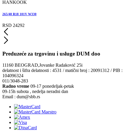
HANKOOK
265/40 R18 101V W330
RSD 24292
Preduzeće za trgovinu i usluge DUM doo
11160 BEOGRAD,Jovanke Radaković 25i
delatnost i šifra delatnosti : 4531 / matični broj : 20091312 / PIB :
104096324
011/3048-283
Radno vreme
09-17 ponedeljak-petak
09-15h subota , nedelja neradni dan
Email : dum@sbb.rs