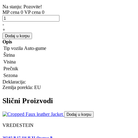
Na stanju: Pozovite!
MP cena 0
VP cena 0
-
+
Dodaj u korpu
Opis
Tip vozila
Auto-gume
Širina
Visina
Prečnik
Sezona
Deklaracija:
Zemlja porekla: EU
Slični
Proizvodi
Dodaj u korpu
VREDESTEIN
265/65 R 17 116 H XL Quatrac P