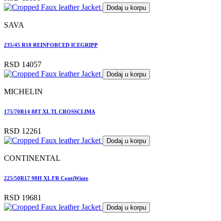
Dodaj u korpu
SAVA
235/45 R18 REINFORCED ICEGRIPP
RSD 14057
Dodaj u korpu
MICHELIN
175/70R14 88T XL TL CROSSCLIMA
RSD 12261
Dodaj u korpu
CONTINENTAL
225/50R17 98H XL FR ContiWinte
RSD 19681
Dodaj u korpu