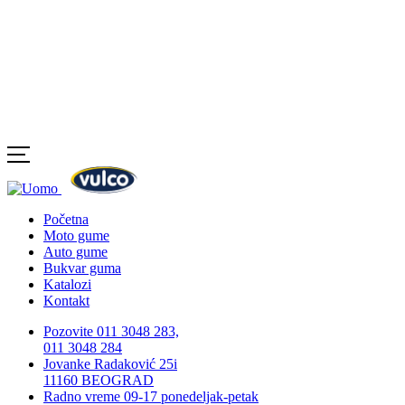
Početna
Moto gume
Auto gume
Bukvar guma
Katalozi
Kontakt
Pozovite 011 3048 283,
011 3048 284
Jovanke Radaković 25i
11160 BEOGRAD
Radno vreme 09-17 ponedeljak-petak