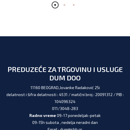
PREDUZEĆE ZA TRGOVINU I USLUGE
DUM DOO
11160 BEOGRAD,Jovanke Radaković 25i
delatnost i šifra delatnosti : 4531 / matični broj : 20091312 / PIB :
104096324
011/3048-283
Radno vreme
09-17 ponedeljak-petak
09-15h subota , nedelja neradni dan
Email : dum@sbb.rs