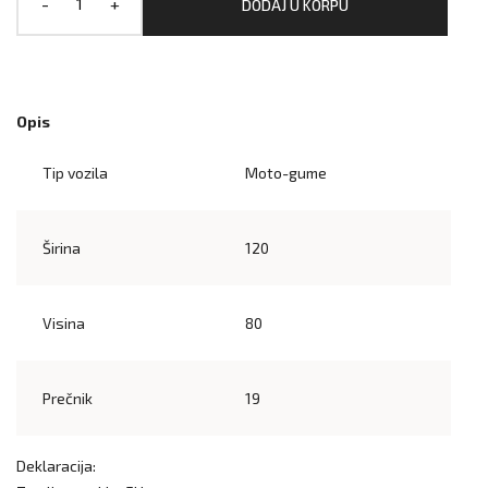
-
+
DODAJ U KORPU
Opis
Tip vozila
Moto-gume
Širina
120
Visina
80
Prečnik
19
Deklaracija: