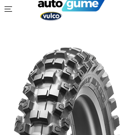
POČETNA
MOTO GUME
AUTO GUME
BUKVAR GUMA
KATALOZI
KONTAKT