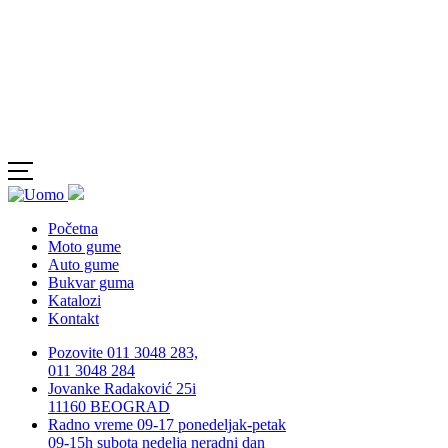
Početna
Moto gume
Auto gume
Bukvar guma
Katalozi
Kontakt
Pozovite 011 3048 283,
011 3048 284
Jovanke Radaković 25i
11160 BEOGRAD
Radno vreme 09-17 ponedeljak-petak
09-15h subota nedelja neradni dan