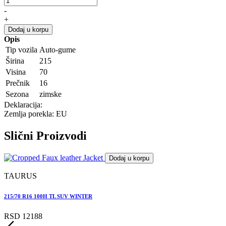
-
+
Dodaj u korpu
Opis
Tip vozila
Auto-gume
Širina
215
Visina
70
Prečnik
16
Sezona
zimske
Deklaracija:
Zemlja porekla: EU
Slični
Proizvodi
Dodaj u korpu
TAURUS
215/70 R16 100H TL SUV WINTER
2
RSD 12188