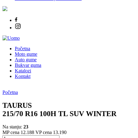
Početna
Moto gume
Auto gume
Bukvar guma
Katalozi
Kontakt
Početna
TAURUS
215/70 R16 100H TL SUV WINTER
Na stanju:
23
MP cena 12.188
VP cena 13.190