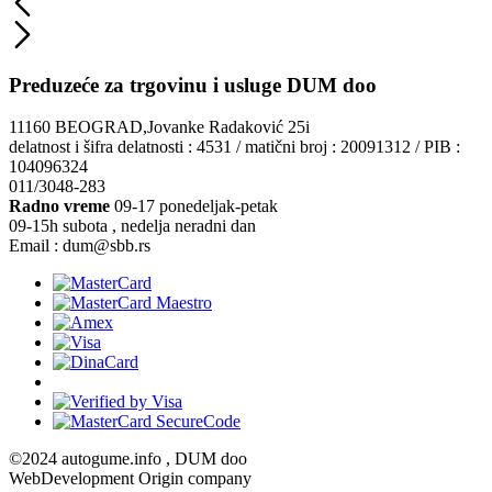
Preduzeće za trgovinu i usluge DUM doo
11160 BEOGRAD,Jovanke Radaković 25i
delatnost i šifra delatnosti : 4531 / matični broj : 20091312 / PIB :
104096324
011/3048-283
Radno vreme
09-17 ponedeljak-petak
09-15h subota , nedelja neradni dan
Email : dum@sbb.rs
©2024 autogume.info , DUM doo
WebDevelopment Origin company