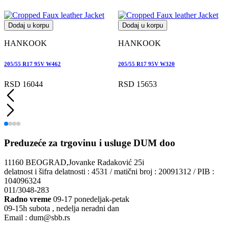
Dodaj u korpu
Dodaj u korpu
HANKOOK
HANKOOK
205/55 R17 95V W462
205/55 R17 95V W320
RSD 16044
RSD 15653
Preduzeće za trgovinu i usluge DUM doo
11160 BEOGRAD,Jovanke Radaković 25i
delatnost i šifra delatnosti : 4531 / matični broj : 20091312 / PIB :
104096324
011/3048-283
Radno vreme
09-17 ponedeljak-petak
09-15h subota , nedelja neradni dan
Email : dum@sbb.rs