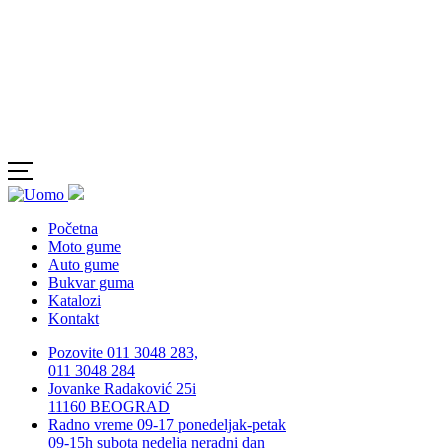
Početna
Moto gume
Auto gume
Bukvar guma
Katalozi
Kontakt
Pozovite 011 3048 283,
011 3048 284
Jovanke Radaković 25i
11160 BEOGRAD
Radno vreme 09-17 ponedeljak-petak
09-15h subota nedelja neradni dan