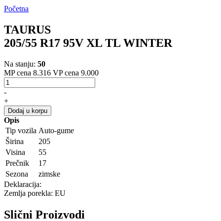
Početna
TAURUS
205/55 R17 95V XL TL WINTER
Na stanju:
50
MP cena 8.316
VP cena 9.000
-
+
Dodaj u korpu
Opis
Tip vozila
Auto-gume
Širina
205
Visina
55
Prečnik
17
Sezona
zimske
Deklaracija:
Zemlja porekla: EU
Slični
Proizvodi