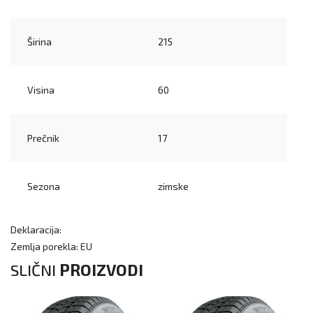
Širina
215
Visina
60
Prečnik
17
Sezona
zimske
Deklaracija:
Zemlja porekla: EU
SLIČNI
PROIZVODI