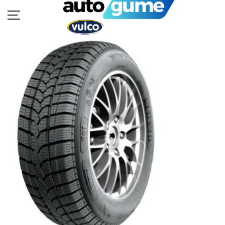
POČETNA
MOTO GUME
AUTO GUME
BUKVAR GUMA
KATALOZI
KONTAKT