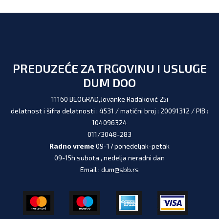
PREDUZEĆE ZA TRGOVINU I USLUGE
DUM DOO
11160 BEOGRAD,Jovanke Radaković 25i
delatnost i šifra delatnosti : 4531 / matični broj : 20091312 / PIB :
104096324
011/3048-283
Radno vreme
09-17 ponedeljak-petak
09-15h subota , nedelja neradni dan
Email : dum@sbb.rs