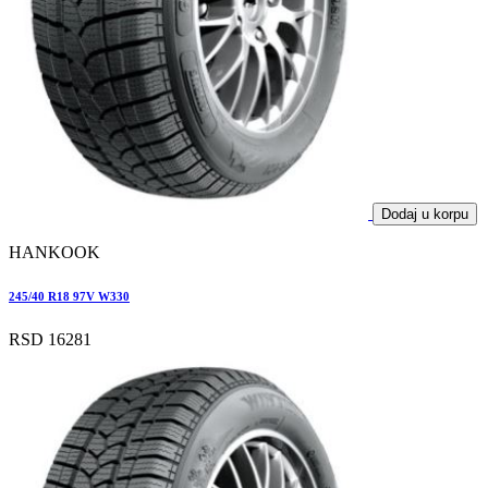
Dodaj u korpu
HANKOOK
245/40 R18 97V W330
RSD 16281