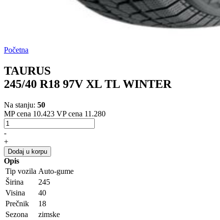
Početna
TAURUS
245/40 R18 97V XL TL WINTER
Na stanju:
50
MP cena 10.423
VP cena 11.280
-
+
Dodaj u korpu
Opis
Tip vozila
Auto-gume
Širina
245
Visina
40
Prečnik
18
Sezona
zimske