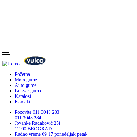
Početna
Moto gume
Auto gume
Bukvar guma
Katalozi
Kontakt
Pozovite 011 3048 283,
011 3048 284
Jovanke Radaković 25i
11160 BEOGRAD
Radno vreme 09-17 ponedeljak-petak