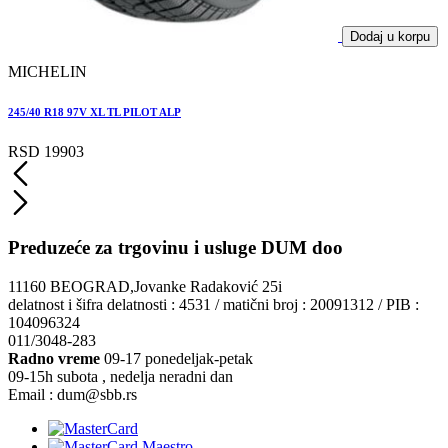
Dodaj u korpu
MICHELIN
245/40 R18 97V XL TL PILOT ALP
RSD 19903
Preduzeće za trgovinu i usluge DUM doo
11160 BEOGRAD,Jovanke Radaković 25i
delatnost i šifra delatnosti : 4531 / matični broj : 20091312 / PIB :
104096324
011/3048-283
Radno vreme
09-17 ponedeljak-petak
09-15h subota , nedelja neradni dan
Email : dum@sbb.rs