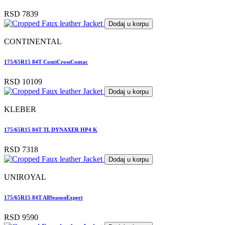
RSD 7839
Dodaj u korpu
CONTINENTAL
175/65R15 84T ContiCrossContac
RSD 10109
Dodaj u korpu
KLEBER
175/65R15 84T TL DYNAXER HP4 K
RSD 7318
Dodaj u korpu
UNIROYAL
175/65R15 84T AllSeasonExpert
RSD 9590