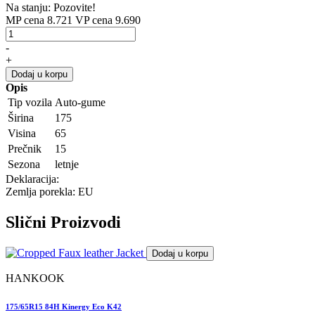
Na stanju: Pozovite!
MP cena 8.721
VP cena 9.690
-
+
Dodaj u korpu
Opis
Tip vozila
Auto-gume
Širina
175
Visina
65
Prečnik
15
Sezona
letnje
Deklaracija:
Zemlja porekla: EU
Slični
Proizvodi
Dodaj u korpu
HANKOOK
175/65R15 84H Kinergy Eco K42