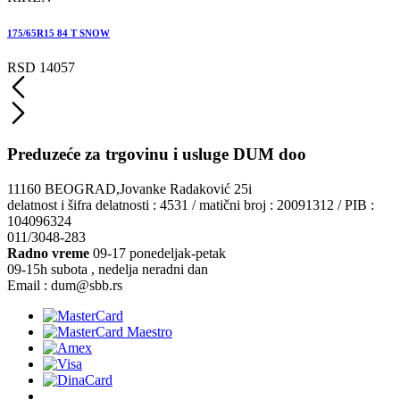
175/65R15 84 T SNOW
RSD 14057
Preduzeće za trgovinu i usluge DUM doo
11160 BEOGRAD,Jovanke Radaković 25i
delatnost i šifra delatnosti : 4531 / matični broj : 20091312 / PIB :
104096324
011/3048-283
Radno vreme
09-17 ponedeljak-petak
09-15h subota , nedelja neradni dan
Email : dum@sbb.rs