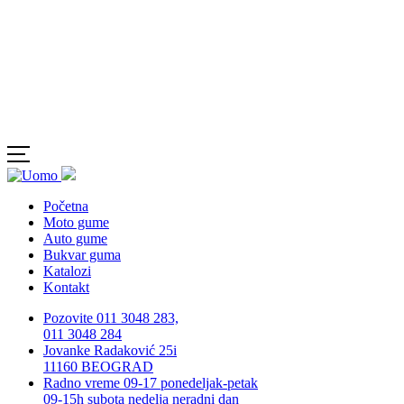
Početna
Moto gume
Auto gume
Bukvar guma
Katalozi
Kontakt
Pozovite 011 3048 283,
011 3048 284
Jovanke Radaković 25i
11160 BEOGRAD
Radno vreme 09-17 ponedeljak-petak
09-15h subota nedelja neradni dan