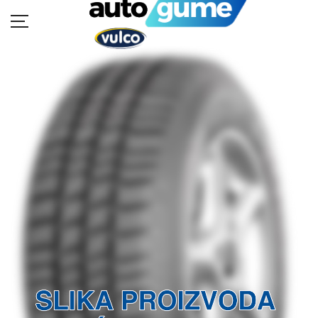
POČETNA
MOTO GUME
AUTO GUME
BUKVAR GUMA
KATALOZI
KONTAKT