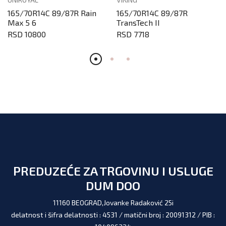
165/70R14C 89/87R Rain
165/70R14C 89/87R
Max 5 6
TransTech II
RSD 10800
RSD 7718
PREDUZEĆE ZA TRGOVINU I USLUGE
DUM DOO
11160 BEOGRAD,Jovanke Radaković 25i
delatnost i šifra delatnosti : 4531 / matični broj : 20091312 / PIB :