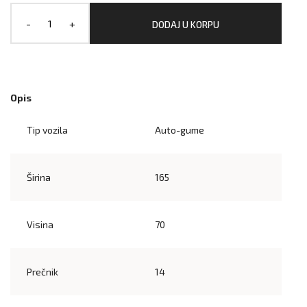
-
+
DODAJ U KORPU
Opis
Tip vozila
Auto-gume
Širina
165
Visina
70
Prečnik
14