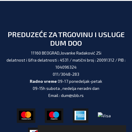
PREDUZEĆE ZA TRGOVINU I USLUGE
DUM DOO
11160 BEOGRAD,Jovanke Radaković 25i
delatnost i šifra delatnosti : 4531 / matični broj : 20091312 / PIB :
104096324
011/3048-283
Radno vreme
09-17 ponedeljak-petak
09-15h subota , nedelja neradni dan
Email : dum@sbb.rs