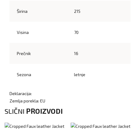
Širina
215
Visina
70
Prečnik
16
Sezona
letnje
Deklaracija:
Zemlja porekla: EU
SLIČNI
PROIZVODI