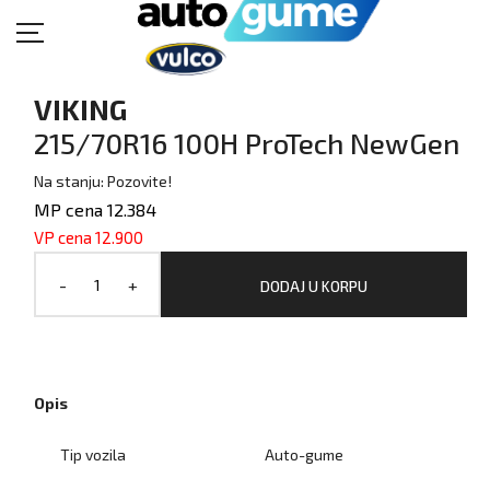
POČETNA
VIKING
215/70R16 100H ProTech NewGen
MOTO GUME
Na stanju: Pozovite!
AUTO GUME
MP cena 12.384
BUKVAR GUMA
VP cena 12.900
KATALOZI
-
+
DODAJ U KORPU
KONTAKT
Opis
Tip vozila
Auto-gume