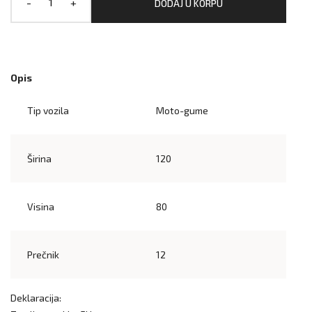
-
+
DODAJ U KORPU
Opis
Tip vozila
Moto-gume
Širina
120
Visina
80
Prečnik
12
Deklaracija: