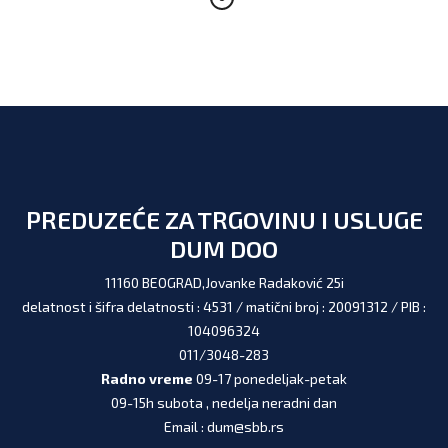
PREDUZEĆE ZA TRGOVINU I USLUGE
DUM DOO
11160 BEOGRAD,Jovanke Radaković 25i
delatnost i šifra delatnosti : 4531 / matični broj : 20091312 / PIB :
104096324
011/3048-283
Radno vreme
09-17 ponedeljak-petak
09-15h subota , nedelja neradni dan
Email : dum@sbb.rs