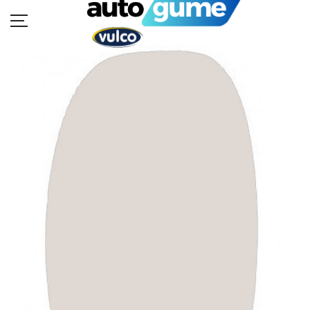
POČETNA
MOTO GUME
AUTO GUME
BUKVAR GUMA
KATALOZI
KONTAKT