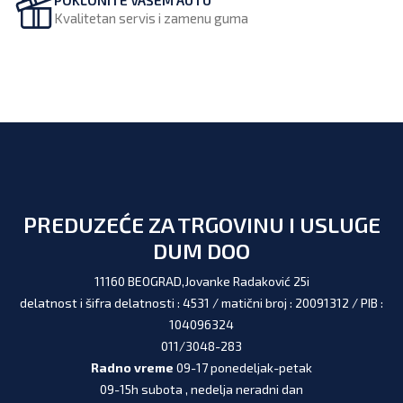
Kvalitetan servis i zamenu guma
PREDUZEĆE ZA TRGOVINU I USLUGE
DUM DOO
11160 BEOGRAD,Jovanke Radaković 25i
delatnost i šifra delatnosti : 4531 / matični broj : 20091312 / PIB :
104096324
011/3048-283
Radno vreme
09-17 ponedeljak-petak
09-15h subota , nedelja neradni dan