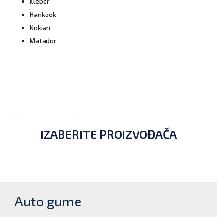
Kleber
Hankook
VULKANIZERSKE
Nokian
USLUGE
Matador
BRZO I
KVALITETNO
IZABERITE PROIZVOĐAČA
Auto gume