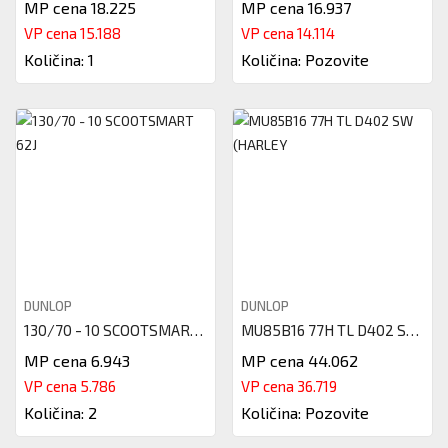
MP cena 18.225
MP cena 16.937
VP cena 15.188
VP cena 14.114
Količina: 1
Količina: Pozovite
POŠTOVANI
KUPCI,CENE
SU
INFORMATIVNOG
DUNLOP
DUNLOP
KARAKTERA
130/70 - 10 SCOOTSMART 62J
MU85B16 77H TL D402 SW (HARLEY
I
MP cena 6.943
MP cena 44.062
SKLONE
VP cena 5.786
VP cena 36.719
SU
Količina: 2
Količina: Pozovite
PROMENAMA.PRILIKOM
MAŠINSKO
PORUČIVANJA