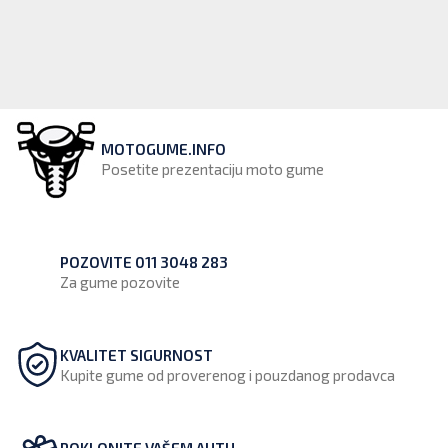
ISPRAVLJANJE
ROBE
FELNI
PROVERITE
POGLEDAJTE
TAČNOST
DETALJE
POZOVITE
PODATAKA.
IZJAVA
011/3048-
ZA
O
283
GREŠKE
ODUSTANKU
MOTOGUME.INFO
NA
Posetite prezentaciju moto gume
UGOVORA
PREZENTACIJI
ODRIČEMO
SE
ODGOVORNOSTI.
POZOVITE 011 3048 283
Za gume pozovite
POZOVITE
011/3048-
283
KVALITET SIGURNOST
Kupite gume od proverenog i pouzdanog prodavca
POKLONITE VAŠEM AUTU