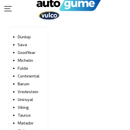
POČETNA
MOTO GUME
Dunlop
IDI
Sava
KUDA
AUTO GUME
GoodYear
TE
PUT
Michelin
BUKVAR GUMA
NANESE
Fulda
KATALOZI
Continental
DUNLOP
MOTO
Barum
KONTAKT
FITMENT
Vredestein
GUIDE
Uniroyal
Viking
Taurus
Matador