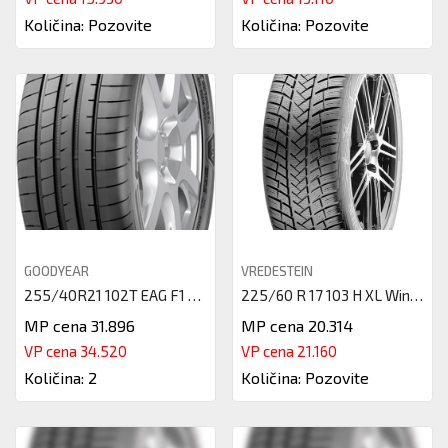
Količina: Pozovite
Količina: Pozovite
GOODYEAR
VREDESTEIN
255/40R21 102T EAG F1 ASY 3 SU
225/60 R 17 103 H XL Wintrac P
MP cena 31.896
MP cena 20.314
VP cena 34.520
VP cena 21.160
Količina: 2
Količina: Pozovite