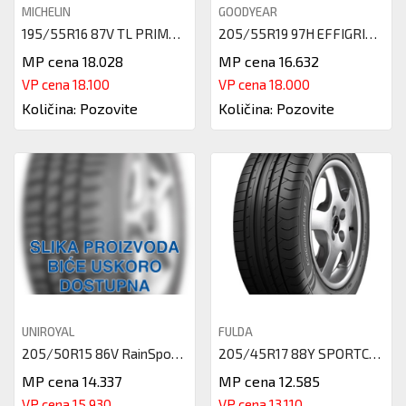
MICHELIN
GOODYEAR
195/55R16 87V TL PRIMACY 4+ MI
205/55R19 97H EFFIGRIP PERF XL
MP cena 18.028
MP cena 16.632
VP cena 18.100
VP cena 18.000
Količina: Pozovite
Količina: Pozovite
UNIROYAL
FULDA
205/50R15 86V RainSport 5
205/45R17 88Y SPORTCONTROL 2 X
MP cena 14.337
MP cena 12.585
VP cena 15.930
VP cena 13.110