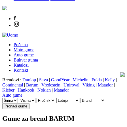
Početna
Moto gume
Auto gume
Bukvar guma
Katalozi
Kontakt
Brendovi :
Dunlop
|
Sava
|
GoodYear
|
Michelin
|
Fulda
|
Kelly
|
Continental
|
Barum
|
Vredestein
|
Uniroyal
|
Viking
|
Matador
|
Kleber
|
Hankook
|
Nokian
|
Matador
Auto gume
Pronađi gume
Gume za brend BARUM