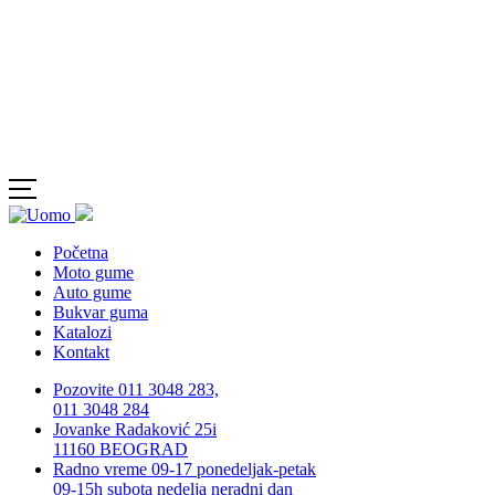
Početna
Moto gume
Auto gume
Bukvar guma
Katalozi
Kontakt
Pozovite 011 3048 283,
011 3048 284
Jovanke Radaković 25i
11160 BEOGRAD
Radno vreme 09-17 ponedeljak-petak
09-15h subota nedelja neradni dan