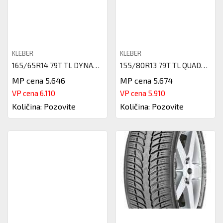
KLEBER
KLEBER
165/65R14 79T TL DYNAXER HP4 D
155/80R13 79T TL QUADRAXER2 KL
MP cena 5.646
MP cena 5.674
VP cena 6.110
VP cena 5.910
Količina: Pozovite
Količina: Pozovite