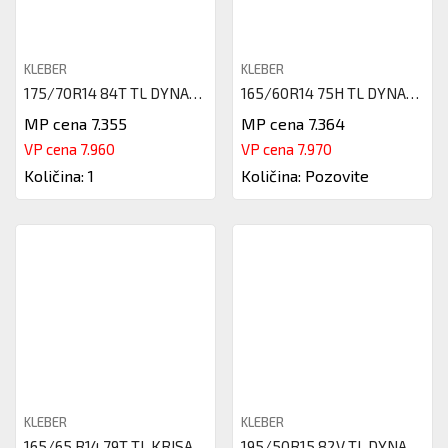
KLEBER
KLEBER
175/70R14 84T TL DYNAXER HP4 D
165/60R14 75H TL DYNAXER HP4 D
MP cena 7.355
MP cena 7.364
VP cena 7.960
VP cena 7.970
Količina: 1
Količina: Pozovite
KLEBER
KLEBER
165/65 R14 79T TL KRISALP HP3
195/50R15 82V TL DYNAXER HP4 K