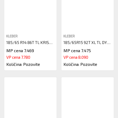
KLEBER
KLEBER
185/65 R14 86T TL KRISALP HP3
185/65R15 92T XL TL DYNAXER HP
MP cena 7.469
MP cena 7.475
VP cena 7.780
VP cena 8.090
Količina: Pozovite
Količina: Pozovite