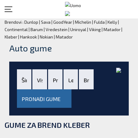
Brendovi :
Dunlop
|
Sava
|
GoodYear
|
Michelin
|
Fulda
|
Kelly
|
Continental
|
Barum
|
Vredestein
|
Uniroyal
|
Viking
|
Matador
|
Kleber
|
Hankook
|
Nokian
|
Matador
Auto gume
PRONAĐI GUME
GUME ZA BREND KLEBER