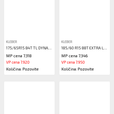
KLEBER
KLEBER
175/65R15 84T TL DYNAXER HP4 K
185/60 R15 88T EXTRA LOAD TL K
MP cena 7.318
MP cena 7.346
VP cena 7.920
VP cena 7.950
Količina: Pozovite
Količina: Pozovite