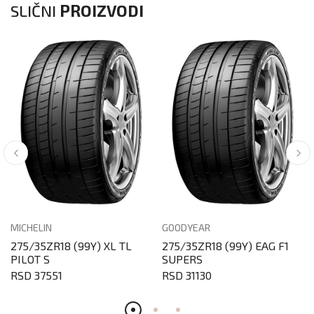
SLIČNI
PROIZVODI
MICHELIN
GOODYEAR
275/35ZR18 (99Y) XL TL
275/35ZR18 (99Y) EAG F1
PILOT S
SUPERS
RSD 37551
RSD 31130