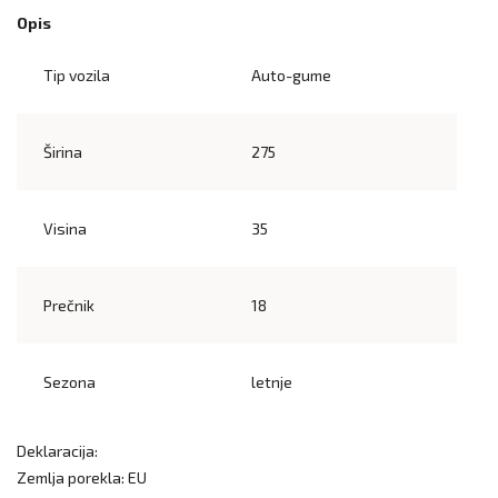
Opis
Tip vozila
Auto-gume
Širina
275
Visina
35
Prečnik
18
Sezona
letnje
Deklaracija:
Zemlja porekla: EU