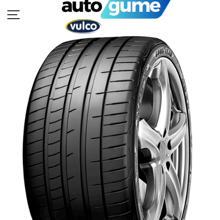
POČETNA
MOTO GUME
AUTO GUME
BUKVAR GUMA
KATALOZI
KONTAKT