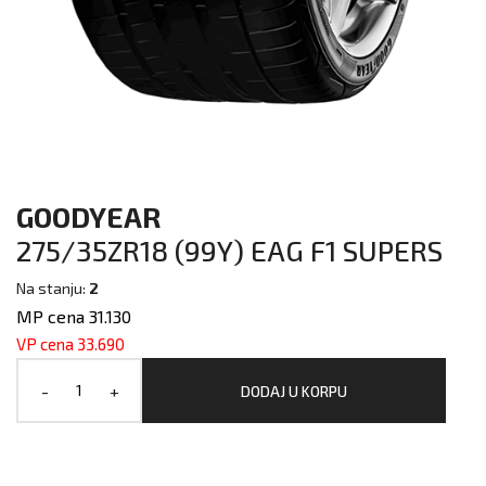
GOODYEAR
275/35ZR18 (99Y) EAG F1 SUPERS
Na stanju:
2
MP cena 31.130
VP cena 33.690
-
+
DODAJ U KORPU