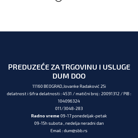
PREDUZEĆE ZA TRGOVINU I USLUGE
DUM DOO
11160 BEOGRAD,Jovanke Radaković 25i
delatnost i šifra delatnosti : 4531 / matični broj : 20091312 / PIB :
104096324
011/3048-283
Radno vreme
09-17 ponedeljak-petak
09-15h subota , nedelja neradni dan
Email : dum@sbb.rs